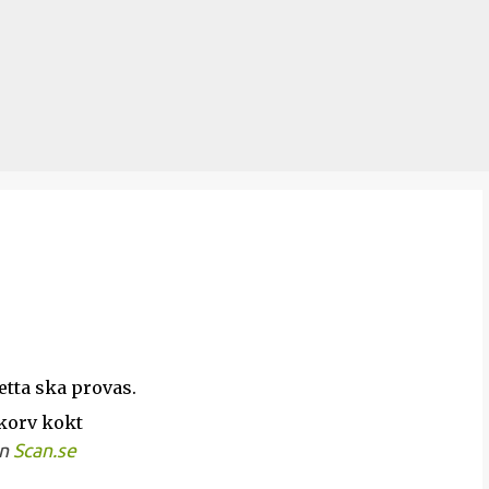
Fortsätt till huvudinnehåll
tta ska provas.
ån
Scan.se