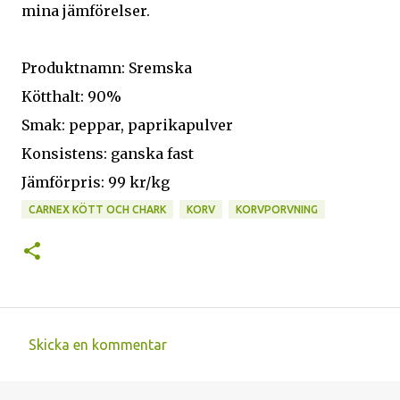
mina jämförelser.
Produktnamn: Sremska
Kötthalt: 90%
Smak: peppar, paprikapulver
Konsistens: ganska fast
Jämförpris: 99 kr/kg
CARNEX KÖTT OCH CHARK
KORV
KORVPORVNING
Skicka en kommentar
K
o