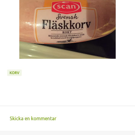
KORV
Skicka en kommentar
K
o