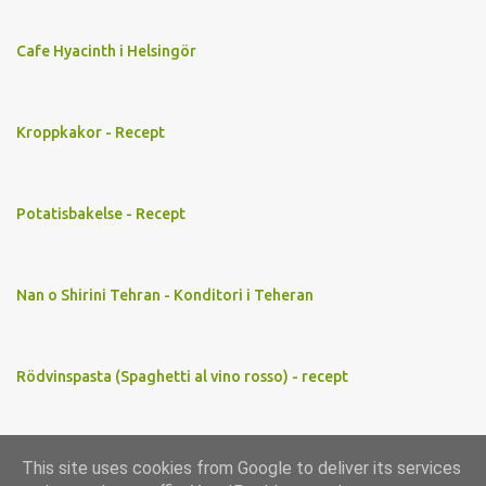
Cafe Hyacinth i Helsingör
Kroppkakor - Recept
Potatisbakelse - Recept
Nan o Shirini Tehran - Konditori i Teheran
Rödvinspasta (Spaghetti al vino rosso) - recept
This site uses cookies from Google to deliver its services
Använder Blogger