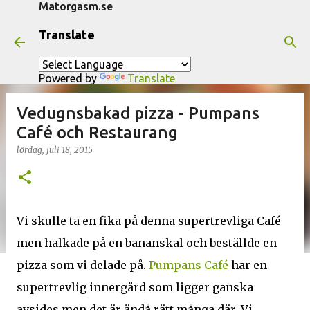
Matorgasm.se
Fortsätt till huvudinnehåll
Translate
Powered by
Translate
Vedugnsbakad pizza - Pumpans
Café och Restaurang
lördag, juli 18, 2015
Vi skulle ta en fika på denna supertrevliga Café
men halkade på en bananskal och beställde en
pizza som vi delade på.
Pumpans Café
har en
supertrevlig innergård som ligger ganska
avsides men det är ändå rätt många där. Vi