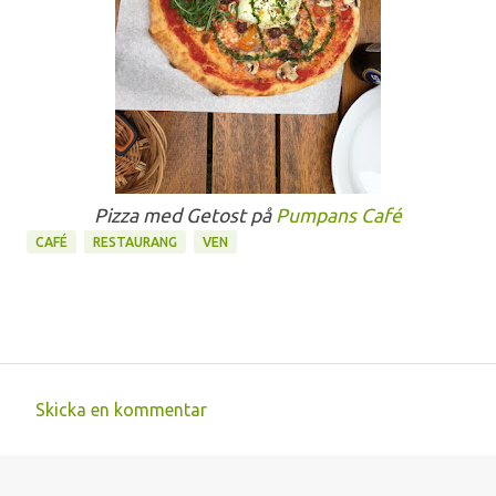
Pizza med Getost på
Pumpans Café
CAFÉ
RESTAURANG
VEN
Skicka en kommentar
K
o