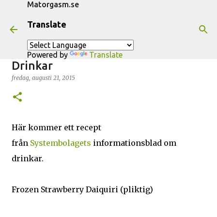
Matorgasm.se
Fortsätt till huvudinnehåll
Translate
Frozen Strawberry Daiquiri -
Powered by
Translate
Drinkar
fredag, augusti 21, 2015
Här kommer ett recept
från
Systembolagets
informationsblad om
drinkar.
Frozen Strawberry Daiquiri (pliktig)