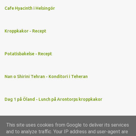
Cafe Hyacinth i Helsingör
Kroppkakor - Recept
Potatisbakelse - Recept
Nan o Shirini Tehran - Konditori i Teheran
Dag 1 på Öland - Lunch på Arontorps kroppkakor
This site uses cookies from Google to deliver its services
Använder Blogger
and to analyze traffic. Your IP address and user-agent are