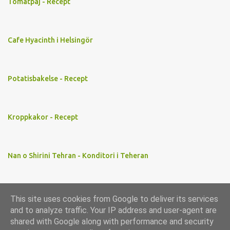
Tomatpaj - Recept
Cafe Hyacinth i Helsingör
Potatisbakelse - Recept
Kroppkakor - Recept
Nan o Shirini Tehran - Konditori i Teheran
This site uses cookies from Google to deliver its services
Använder Blogger
and to analyze traffic. Your IP address and user-agent are
shared with Google along with performance and security