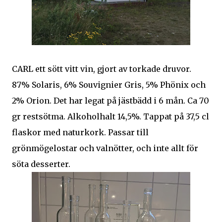
CARL ett sött vitt vin, gjort av torkade druvor.
87% Solaris, 6% Souvignier Gris, 5% Phönix och
2% Orion. Det har legat på jästbädd i 6 mån. Ca 70
gr restsötma. Alkoholhalt 14,5%. Tappat på 37,5 cl
flaskor med naturkork. Passar till
grönmögelostar och valnötter, och inte allt för
söta desserter.