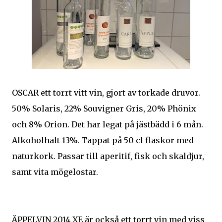
OSCAR ett torrt vitt vin, gjort av torkade druvor.
50% Solaris, 22% Souvigner Gris, 20% Phönix
och 8% Orion. Det har legat på jästbädd i 6 mån.
Alkoholhalt 13%. Tappat på 50 cl flaskor med
naturkork. Passar till aperitif, fisk och skaldjur,
samt vita mögelostar.
ÄPPELVIN 2014 XE är också ett torrt vin med viss