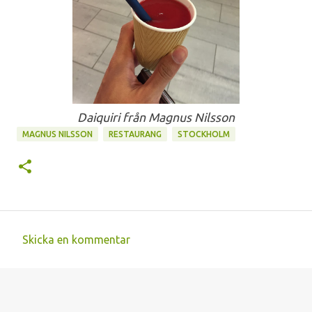
Daiquiri från Magnus Nilsson
MAGNUS NILSSON
RESTAURANG
STOCKHOLM
Skicka en kommentar
K
o
m