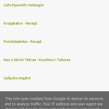
Cafe Hyacinth i Helsingör
Kroppkakor - Recept
Potatisbakelse - Recept
Nan o Shirini Tehran - Konditori i Teheran
Gullycke vingård
This site uses cookies from Google to deliver its services
Använder Blogger
and to analyze traffic. Your IP address and user-agent are