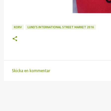
KORV
LUND'S INTERNATIONAL STREET MARKET 2016
Skicka en kommentar
K
o
m
m
e