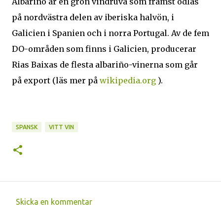
Albarino är en grön vindruva som främst odlas
på nordvästra delen av iberiska halvön, i
Galicien i Spanien och i norra Portugal. Av de fem
DO-områden som finns i Galicien, producerar
Rias Baixas de flesta albariño-vinerna som går
på export (läs mer på
wikipedia.org
).
SPANSK
VITT VIN
Skicka en kommentar
K