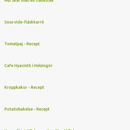
Hur skär man en flankstek
Sous vide-fläskkarré
Tomatpaj - Recept
Cafe Hyacinth i Helsingör
Kroppkakor - Recept
Potatisbakelse - Recept