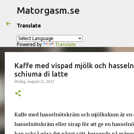
Matorgasm.se
Translate
Powered by
Translate
Kaffe med vispad mjölk och hasselnöt
schiuma di latte
lördag, augusti 12, 2023
Kaffe med hasselnötskräm och mjölkskum är en e
hasselnötskräm eller sirap för att ge en hasseln
kan också göra det något sött, beroende på mäng