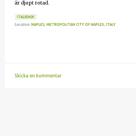
är djupt rotad.
ITALIENSK
Location:
NAPLES, METROPOLITAN CITY OF NAPLES, ITALY
Skicka en kommentar
K
o
m
m
e
n
t