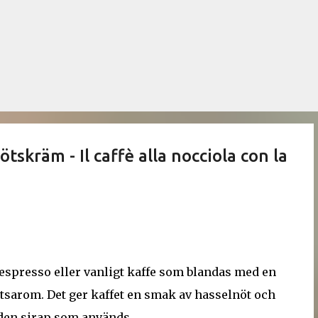
Fortsätt till huvudinnehåll
skräm - Il caffè alla nocciola con la
spresso eller vanligt kaffe som blandas med en
ötsarom. Det ger kaffet en smak av hasselnöt och
den sirap som används.