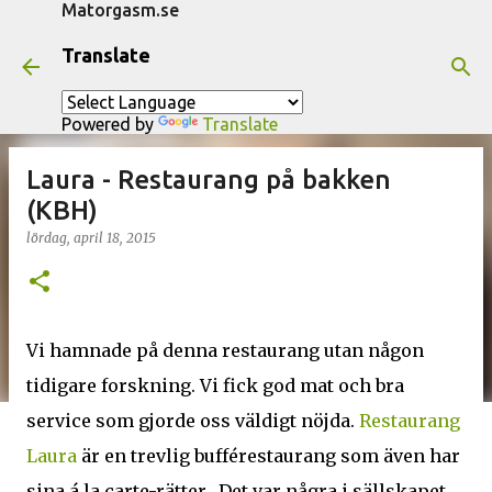
Matorgasm.se
Fortsätt till huvudinnehåll
Translate
Powered by
Translate
Laura - Restaurang på bakken
(KBH)
lördag, april 18, 2015
Vi hamnade på denna restaurang utan någon
tidigare forskning. Vi fick god mat och bra
service som gjorde oss väldigt nöjda.
Restaurang
Laura
är en trevlig bufférestaurang som även har
sina á la carte-rätter. Det var några i sällskapet