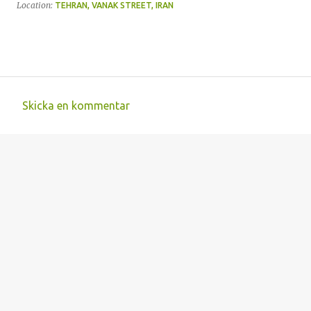
Location:
TEHRAN, VANAK STREET, IRAN
Skicka en kommentar
K
o
m
m
e
n
t
a
r
e