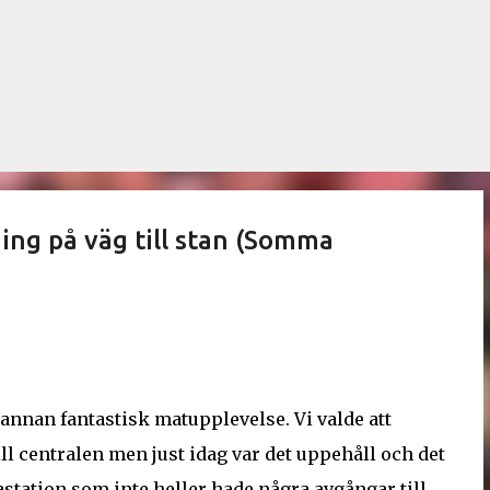
Fortsätt till huvudinnehåll
ning på väg till stan (Somma
h annan fantastisk matupplevelse. Vi valde att
ll centralen men just idag var det uppehåll och det
nastation som inte heller hade några avgångar till