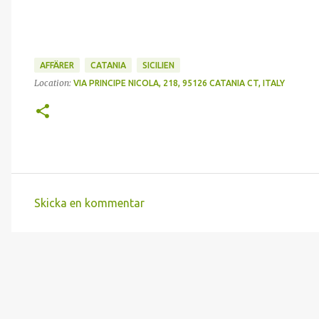
AFFÄRER
CATANIA
SICILIEN
Location:
VIA PRINCIPE NICOLA, 218, 95126 CATANIA CT, ITALY
Skicka en kommentar
K
o
m
m
e