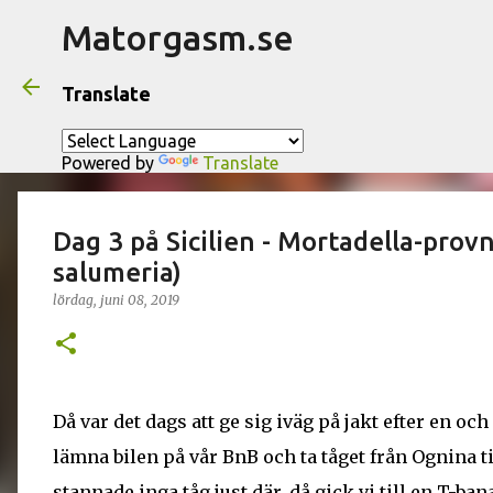
Matorgasm.se
Translate
Powered by
Translate
Dag 3 på Sicilien - Mortadella-prov
salumeria)
lördag, juni 08, 2019
Då var det dags att ge sig iväg på jakt efter en oc
lämna bilen på vår BnB och ta tåget från Ognina ti
stannade inga tåg just där. då gick vi till en T-ba