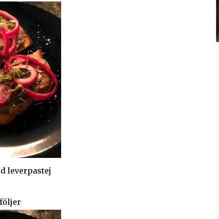
 leverpastej
följer