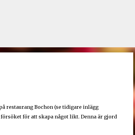
Fortsätt till huvudinnehåll
j på restaurang Bochon (se tidigare inlägg
a försöket för att skapa något likt. Denna är gjord