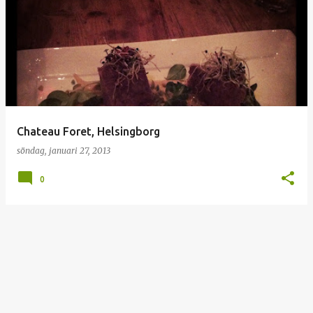
I
n
l
ä
g
g
Chateau Foret, Helsingborg
söndag, januari 27, 2013
0