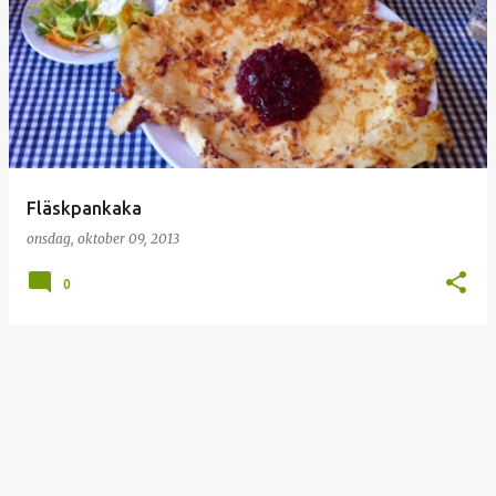
I
n
l
ä
g
g
Fläskpankaka
onsdag, oktober 09, 2013
0