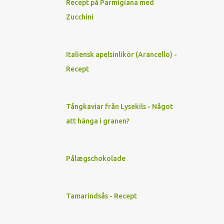
Recept på Parmigiana med
1
juni 2022
Zucchini
2
maj 2022
6
mars 2022
Italiensk apelsinlikör (Arancello) -
6
feb. 2022
Recept
6
jan. 2022
31
2021
Tångkaviar från Lysekils - Något
2
dec. 2021
att hänga i granen?
2
nov. 2021
3
okt. 2021
Pålægschokolade
1
sep. 2021
1
juni 2021
Tamarindsås - Recept
2
maj 2021