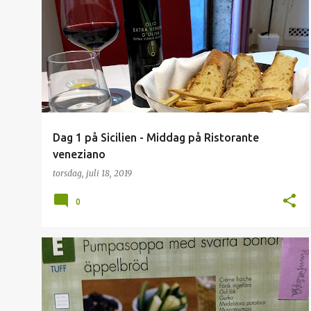
I
ETNA
ITALIEN
RESTAURNAG
SICILIEN
n
l
ä
g
g
Dag 1 på Sicilien - Middag på Ristorante
veneziano
torsdag, juli 18, 2019
0
RECEPT
SOPPA