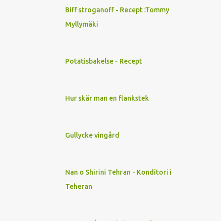
Biff stroganoff - Recept :Tommy
3
aug. 2023
Myllymäki
3
juli 2023
1
maj 2023
Potatisbakelse - Recept
1
apr. 2023
4
feb. 2023
5
jan. 2023
Hur skär man en flankstek
38
2022
4
dec. 2022
Gullycke vingård
1
nov. 2022
2
okt. 2022
Nan o Shirini Tehran - Konditori i
2
sep. 2022
Teheran
1
aug. 2022
7
juli 2022