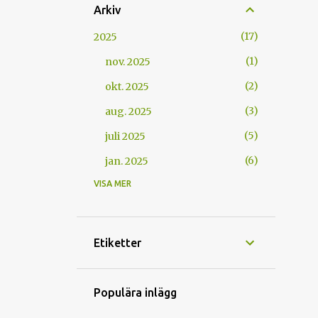
Arkiv
17
2025
1
nov. 2025
2
okt. 2025
3
aug. 2025
5
juli 2025
6
jan. 2025
VISA MER
7
2024
4
dec. 2024
3
juli 2024
Etiketter
19
2023
1
okt. 2023
Populära inlägg
1
sep. 2023