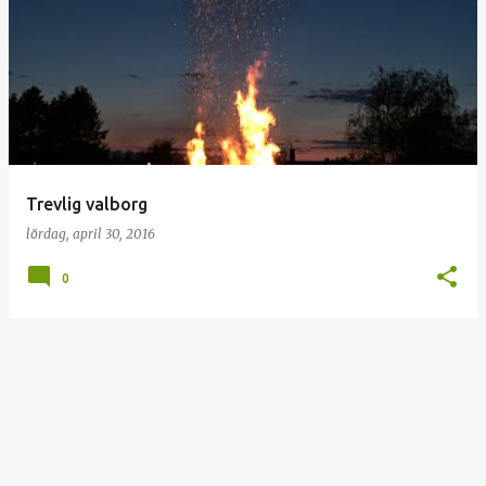
I
n
l
ä
g
g
Trevlig valborg
lördag, april 30, 2016
0