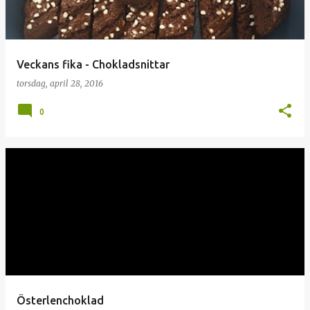
Veckans fika - Chokladsnittar
torsdag, april 28, 2016
0
Österlenchoklad