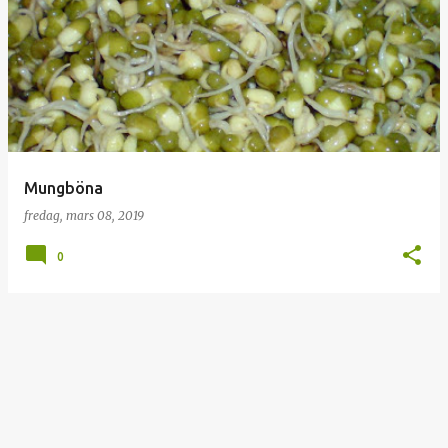
I
n
l
ä
g
g
Mungböna
fredag, mars 08, 2019
0